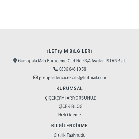
İLETIŞIM BILGILERI
Gümüpala Mah.Kuruçeme Cad.No:33/A Avcılar-İSTANBUL
0536 646 10 58
grengardencicekcilik@hotmail.com
KURUMSAL
ÇİÇEKÇİ'Mİ ARIYORSUNUZ
ÇİÇEK BLOG
Hızlı Ödeme
BILGILENDIRME
Gizlilik Taahhüdü