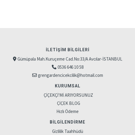
İLETIŞIM BILGILERI
Gümüpala Mah.Kuruçeme Cad.No:33/A Avcılar-İSTANBUL
0536 646 10 58
grengardencicekcilik@hotmail.com
KURUMSAL
ÇİÇEKÇİ'Mİ ARIYORSUNUZ
ÇİÇEK BLOG
Hızlı Ödeme
BILGILENDIRME
Gizlilik Taahhüdü