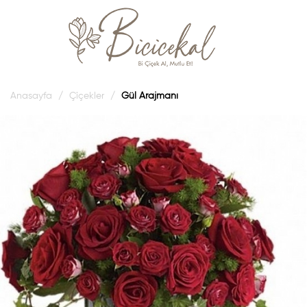
Anasayfa
Çiçekler
Gül Arajmanı