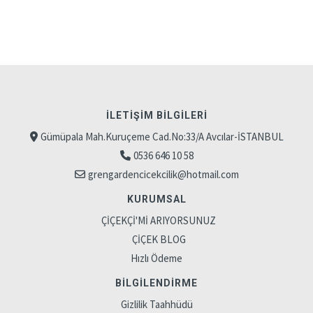
İLETIŞIM BILGILERI
Gümüpala Mah.Kuruçeme Cad.No:33/A Avcılar-İSTANBUL
0536 646 10 58
grengardencicekcilik@hotmail.com
KURUMSAL
ÇİÇEKÇİ'Mİ ARIYORSUNUZ
ÇİÇEK BLOG
Hızlı Ödeme
BILGILENDIRME
Gizlilik Taahhüdü